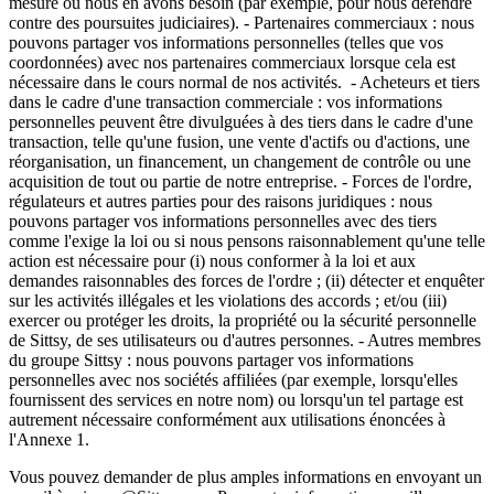
mesure où nous en avons besoin (par exemple, pour nous défendre
contre des poursuites judiciaires). - Partenaires commerciaux : nous
pouvons partager vos informations personnelles (telles que vos
coordonnées) avec nos partenaires commerciaux lorsque cela est
nécessaire dans le cours normal de nos activités. - Acheteurs et tiers
dans le cadre d'une transaction commerciale : vos informations
personnelles peuvent être divulguées à des tiers dans le cadre d'une
transaction, telle qu'une fusion, une vente d'actifs ou d'actions, une
réorganisation, un financement, un changement de contrôle ou une
acquisition de tout ou partie de notre entreprise. - Forces de l'ordre,
régulateurs et autres parties pour des raisons juridiques : nous
pouvons partager vos informations personnelles avec des tiers
comme l'exige la loi ou si nous pensons raisonnablement qu'une telle
action est nécessaire pour (i) nous conformer à la loi et aux
demandes raisonnables des forces de l'ordre ; (ii) détecter et enquêter
sur les activités illégales et les violations des accords ; et/ou (iii)
exercer ou protéger les droits, la propriété ou la sécurité personnelle
de Sittsy, de ses utilisateurs ou d'autres personnes. - Autres membres
du groupe Sittsy : nous pouvons partager vos informations
personnelles avec nos sociétés affiliées (par exemple, lorsqu'elles
fournissent des services en notre nom) ou lorsqu'un tel partage est
autrement nécessaire conformément aux utilisations énoncées à
l'Annexe 1.
Vous pouvez demander de plus amples informations en envoyant un